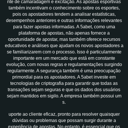
nte de camaradagem e excitação. As apostas esportivas
também incentivam o conhecimento sobre os esportes,
pois os apostadores tendem a analisar estatísticas,
desempenhos anteriores e outras informações relevantes
para fazer apostas informadas. A 5abet, como uma
plataforma de apostas, não apenas fornece a
oportunidade de apostar, mas também oferece recursos
educativos e análises que ajudam os novos apostadores a
se familiarizarem com o processo. Isso é particularmente
importante em um mercado que está em constante
evolução, com novas regras e regulamentações surgindo
regularmente. A segurança também é uma preocupação
primordial para os apostadores. A 5abet investe em
tecnologias de criptografia para garantir que todas as
transações sejam seguras e que os dados dos usuários
sejam mantidos em sigilo. A empresa também possui um
s.
uporte ao cliente eficaz, pronto para resolver quaisquer
dúvidas ou problemas que possam surgir durante a
experiência de apostas. No entanto, é essencial que os