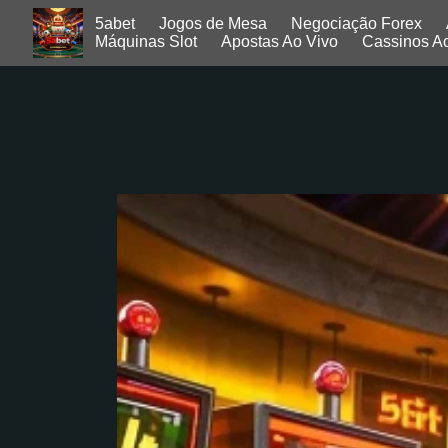
5abet
Jogos de Mesa
Negociação Forex
Máquinas Slot
Apostas Ao Vivo
Cassinos A