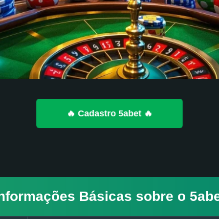
🔥 Cadastro 5abet 🔥
Informações Básicas sobre o 5abe