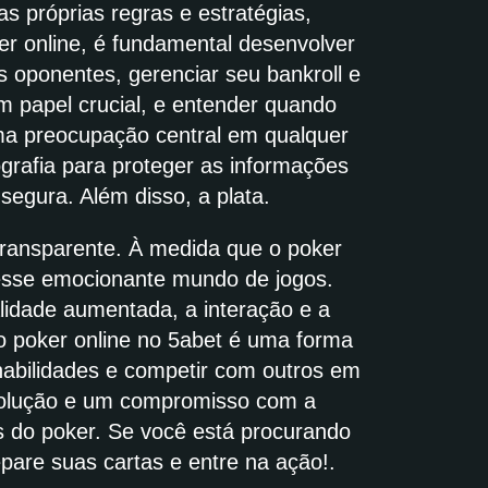
 próprias regras e estratégias,
er online, é fundamental desenvolver
 oponentes, gerenciar seu bankroll e
m papel crucial, e entender quando
uma preocupação central em qualquer
ptografia para proteger as informações
segura. Além disso, a plata.
transparente. À medida que o poker
 desse emocionante mundo de jogos.
ealidade aumentada, a interação e a
o poker online no 5abet é uma forma
habilidades e competir com outros em
volução e um compromisso com a
 do poker. Se você está procurando
epare suas cartas e entre na ação!.