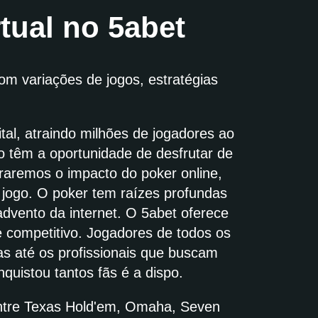
tual no 5abet
om variações de jogos, estratégias
tal, atraindo milhões de jogadores ao
 têm a oportunidade de desfrutar de
oraremos o impacto do poker online,
 jogo. O poker tem raízes profundas
advento da internet. O 5abet oferece
 competitivo. Jogadores de todos os
s até os profissionais que buscam
quistou tantos fãs é a dispo.
 entre Texas Hold'em, Omaha, Seven