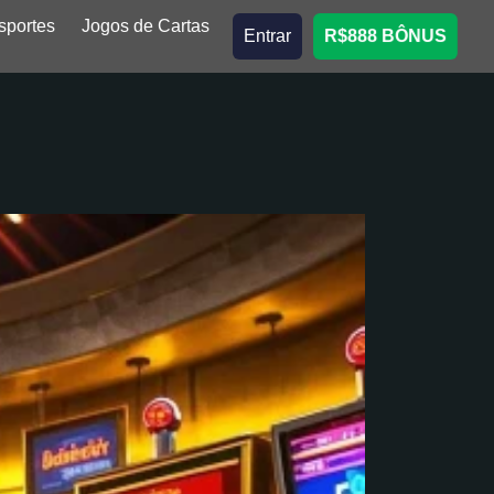
sportes
Jogos de Cartas
Entrar
R$888 BÔNUS