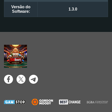
Versão do
1.3.0
Software: