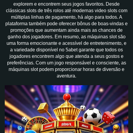
explorem e encontrem seus jogos favoritos. Desde
clássicas slots de três rolos até modernas video slots com
múltiplas linhas de pagamento, há algo para todos. A
plataforma também pode oferecer bônus de boas-vindas e
promoções que aumentam ainda mais as chances de
ganho dos jogadores. Em resumo, as máquinas slot são
uma forma emocionante e acessível de entretenimento, e
a variedade disponível no 5abet garante que todos os
jogadores encontrem algo que atenda a seus gostos e
preferências. Com um jogo responsável e consciente, as
máquinas slot podem proporcionar horas de diversão e
aventura.