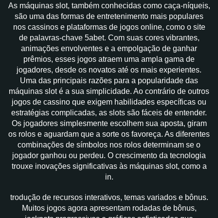
As máquinas slot, também conhecidas como caça-níqueis,
são uma das formas de entretenimento mais populares
nos cassinos e plataformas de jogos online, como o site
de palavras-chave 5abet. Com suas cores vibrantes,
animações envolventes e a empolgação de ganhar
prêmios, esses jogos atraem uma ampla gama de
jogadores, desde os novatos até os mais experientes.
Uma das principais razões para a popularidade das
máquinas slot é a sua simplicidade. Ao contrário de outros
jogos de cassino que exigem habilidades específicas ou
estratégias complicadas, as slots são fáceis de entender.
Os jogadores simplesmente escolhem sua aposta, giram
os rolos e aguardam que a sorte os favoreça. As diferentes
combinações de símbolos nos rolos determinam se o
jogador ganhou ou perdeu. O crescimento da tecnologia
trouxe inovações significativas às máquinas slot, como a
in.
trodução de recursos interativos, temas variados e bônus.
Muitos jogos agora apresentam rodadas de bônus,